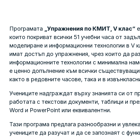
Програмата
„Упражнения по КМИТ, V клас“
e
които покриват всички 51 учебни часа от зад
моделиране и информационни технологии в V кл
имат достъп до упражнения, чрез които да раз
информационните технологии с минимална нам
е ценно допълнение към всички съществуващи 
както в редовните часове, така и в извънклас
Учениците надграждат върху знанията си от пр
работата с текстови документи, таблици и пре
Word и PowerPoint или еквивалентни.
Тази програма предлага разнообразни и увлек
учениците да разучат и да се запознаят с фун