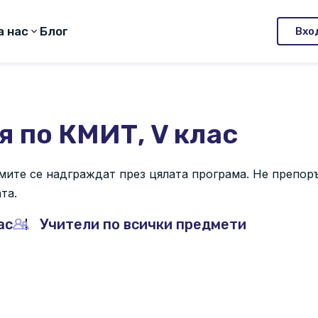
а нас
Блог
Вхо
 по КМИТ, V клас
емите се надграждат през цялата програма. Не препо
ата.
ас
Учители по всички предмети