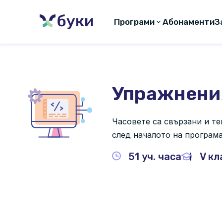
Програми
Абонаменти
З
Упражнения
Часовете са свързани и т
след началото на програм
51 уч. часа
V кл