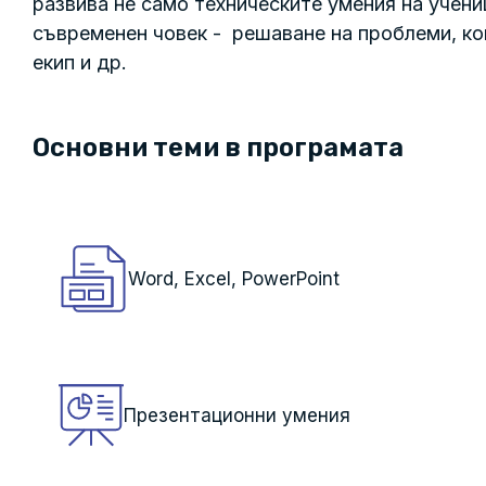
развива не само техническите умения на учениц
съвременен човек - решаване на проблеми, ко
екип и др.
Основни теми в програмата
Word, Excel, PowerPoint
Презентационни умения