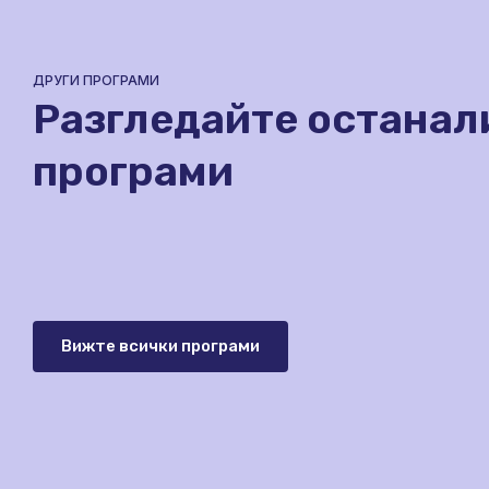
ДРУГИ ПРОГРАМИ
Разгледайте останал
програми
Упражнения по ИТ, VIII
Теми
Вижте всички програми
клас
VIII клас | 36 ч.
VIII-XI