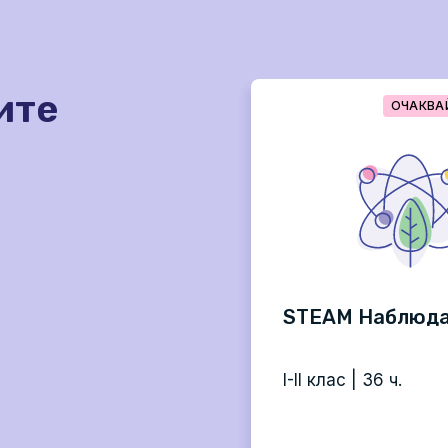
ите
УЧИТЕЛСКИ ПРОФИЛ
ОЧАКВА
 за „Час на класа“
STEAM Наблюд
I клас | 18 ч.
I-II клас | 36 ч.