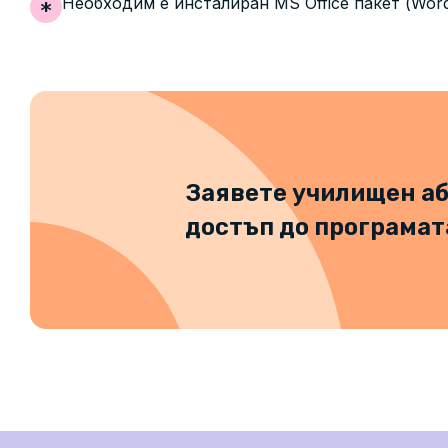
Необходим е инсталиран MS Office пакет (Word
Заявете училищен аб
достъп до програмат