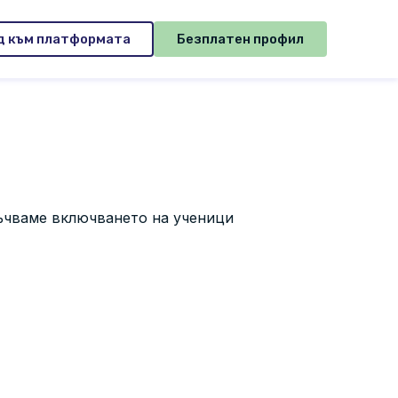
д към платформата
Безплатен профил
ръчваме включването на ученици