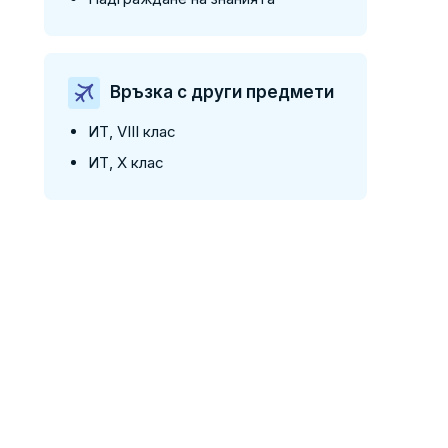
Връзка с други предмети
ИТ, VIII клас
ИТ, X клас