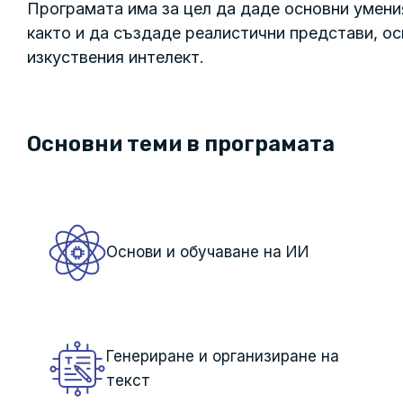
Програмата има за цел да даде основни умения
както и да създаде реалистични представи, о
изкуствения интелект.
Основни теми в програмата
Основи и обучаване на ИИ
Генериране и организиране на
текст