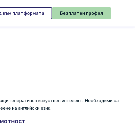
д към платформата
Безплатен профил
зващи генеративен изкуствен интелект. Необходими са
еене на английски език.
амотност