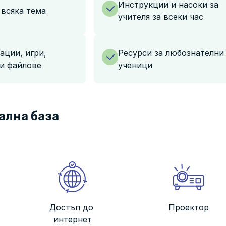
Инструкции и насоки за
 всяка тема
учителя за всеки час
ации, игри,
Ресурси за любознателни
и файлове
ученици
ална база
Достъп до
Проектор
интернет