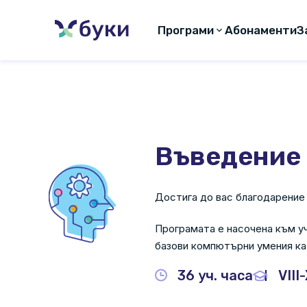
Програми
Абонаменти
З
Въведение 
Достига до вас благодарение
Програмата е насочена към уч
базови компютърни умения кат
36 уч. часа
VIII