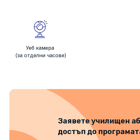
Уеб камера
(за отделни часове)
Заявете училищен аб
достъп до програмат