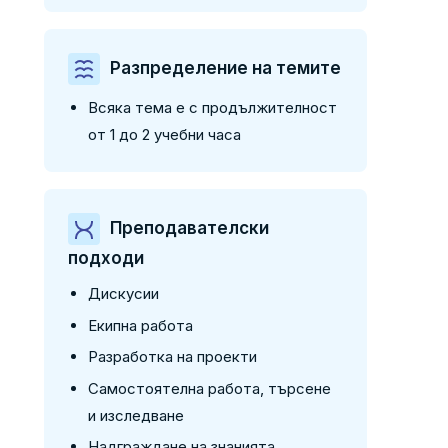
Разпределение на темите
Всяка тема е с продължителност
от 1 до 2 учебни часа
Преподавателски
подходи
Дискусии
Екипна работа
Разработка на проекти
Самостоятелна работа, търсене
и изследване
Надграждане на знанията