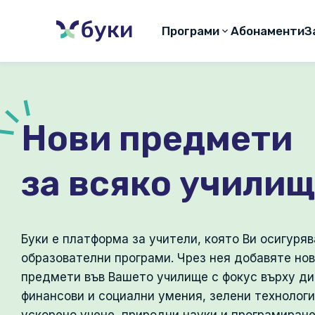
Програми
Абонаменти
З
Нови предмети
за всяко учили
Буки e платформа за учители, която Ви осигуряв
ражнения по КМ, IV клас
Програмиране на
образователни програми. Чрез нея добавяте нов
Micro:bit
предмети във Вашето училище с фокус върху ди
финансови и социални умения, зелени технологи
IV клас I 32 ч.
III-IV клас I 3