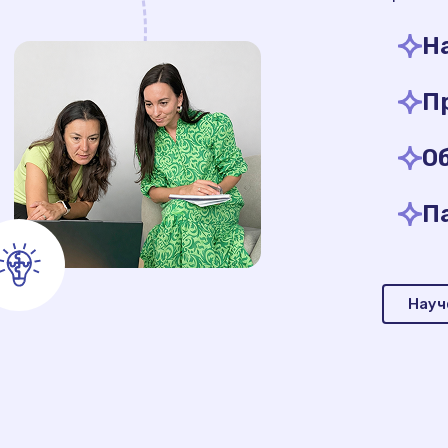
Н
П
О
П
Науч