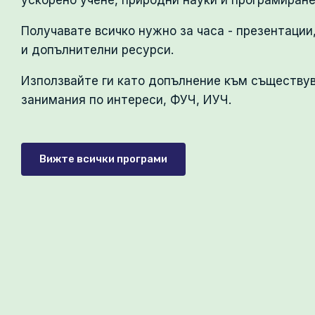
ускорено учене, природни науки и програмиране
Получавате всичко нужно за часа - презентации
и допълнителни ресурси.
УЧИТЕЛСКИ ПРОФИЛ
Използвайте ги като допълнение към съществу
занимания по интереси, ФУЧ, ИУЧ.
оциално-емоционални
Упражнения по К
умения, III клас
клас
Вижте всички програми
III клас | 31 ч.
VII клас I 54