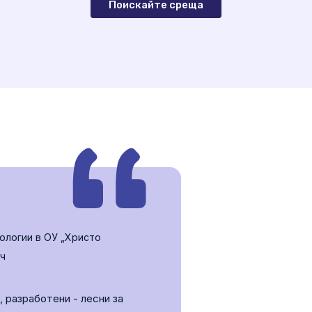
Поискайте среща
ологии в ОУ „Христо
еч
 разработени - лесни за
Платформ