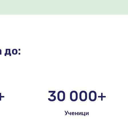
 до:
+
30 000+
Ученици