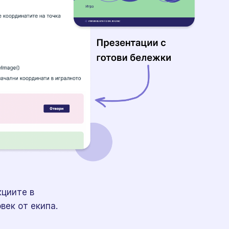
циите в
век от екипа.