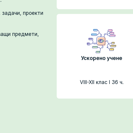
.
, задачи, проекти
ващи предмети,
МИТ, VII
Ускорено учене
 ч.
VIII-XII клас I 36 ч.