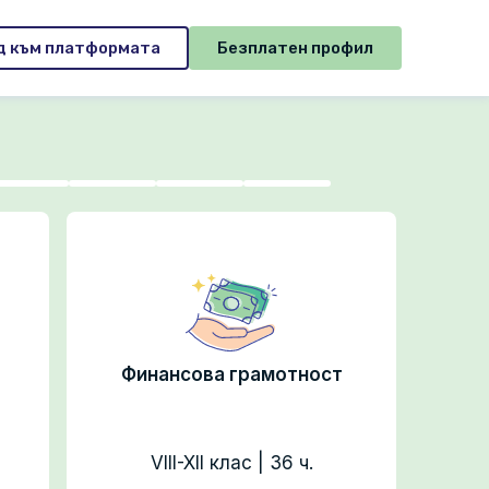
д към платформата
Безплатен профил
Финансова грамотност
VIII-XII клас | 36 ч.