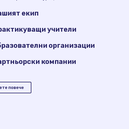
ашият екип
рактикуващи учители
бразователни организации
артньорски компании
ете повече