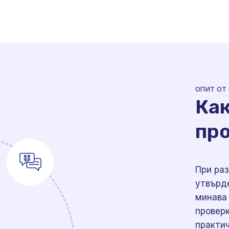
ОПИТ ОТ
Как
пр
При ра
утвърд
минава 
проверк
практи