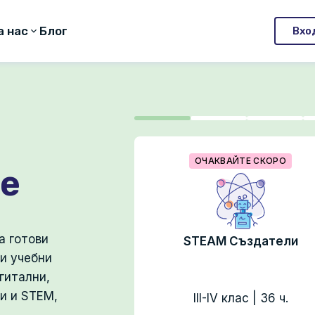
а нас
Блог
Вхо
ОЧАКВАЙТЕ СКОРО
ще
а готови
 платка
STEAM Създатели
и учебни
гитални,
и и STEM,
6 ч.
III-IV клас | 36 ч.