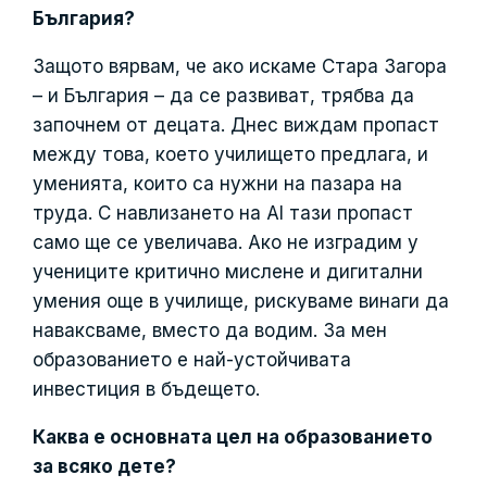
България?
Защото вярвам, че ако искаме Стара Загора
– и България – да се развиват, трябва да
започнем от децата. Днес виждам пропаст
между това, което училището предлага, и
уменията, които са нужни на пазара на
труда. С навлизането на AI тази пропаст
само ще се увеличава. Ако не изградим у
учениците критично мислене и дигитални
умения още в училище, рискуваме винаги да
наваксваме, вместо да водим. За мен
образованието е най-устойчивата
инвестиция в бъдещето.
Каква е основната цел на образованието
за всяко дете?