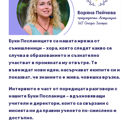
Буки Посланиците са нашата мрежа от
съмишленици – хора, която следят какво се
случва в образованието и съзнателно
участват в промяната му отвътре. Те
въвеждат нови идеи, насърчават екипите си и
показват, че знанието е жива, човешка връзка.
Интервюто е част от поредицата разговори с
нашите Буки Посланици – вдъхновяващи
учители и директори, които са свързани с
мисията ни да правим ученето по-смислено и
достъпно.